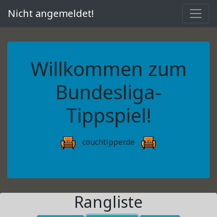
Nicht angemeldet!
Willkommen zum
Bundesliga-
Tippspiel!
couchtipper.de
Rangliste