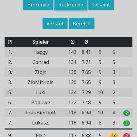
Hinrunde
Rückrunde
Gesamt
Verlauf
Bereich
Pl
Spieler
Σ
Ø
1.
Haggy
143
8.41
9
5
2.
Conrad
131
7.71
9
5
3.
ZibJr.
130
7.65
9
3
3.
ZibMitHals
130
7.65
9
3
5.
Luki
124
7.29
10
2
6.
Bapuwe
122
7.18
9
5
7.
FrauBierhoff
118
6.94
10
4
2
7.
LukasZ
118
6.94
8
3
1
9.
Elka
117
6.88
5
10
2