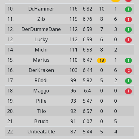
10.
Dr.Hammer
116
6.82
10
1
1
11.
Zib
115
6.76
8
6
1
12.
DerDummeDäne
112
6.59
7
3
1
12.
Lucky
112
6.59
6
0
1
14.
Michi
111
6.53
8
2
15.
Marius
110
6.47
1
13
1
16.
DerKraken
103
6.44
0
6
2
17.
Rüddi
99
5.82
5
2
1
18.
Maggo
96
6.4
0
0
1
19.
Pille
93
5.47
0
0
20.
Tilo
92
6.57
0
0
21.
Bruda
91
6.07
0
5
22.
Unbeatable
87
5.44
5
4