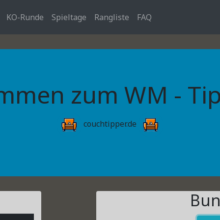
KO-Runde
Spieltage
Rangliste
FAQ
mmen zum WM - Tip
couchtipper.de
Bun