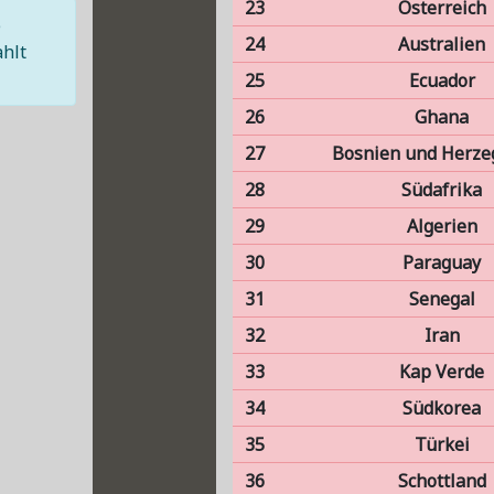
23
Österreich
e
24
Australien
ahlt
25
Ecuador
26
Ghana
27
Bosnien und Herz
28
Südafrika
29
Algerien
30
Paraguay
31
Senegal
32
Iran
33
Kap Verde
34
Südkorea
35
Türkei
36
Schottland