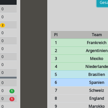
Ges
0
0
2
0
Pl
Team
0
1
Frankreich
0
2
Argentinien
0
3
Mexiko
0
4
Niederlande
0
5
Brasilien
6
Spanien
0
7
Schweiz
0
1
8
England
0
1
9
Marokko
0