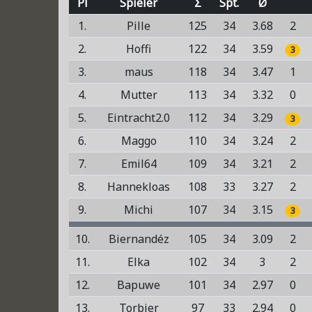
Pl
Spieler
Σ
Spt.
Ø
1.
Pille
125
34
3.68
2
2.
Hoffi
122
34
3.59
3
3.
maus
118
34
3.47
1
4.
Mutter
113
34
3.32
0
5.
Eintracht2.0
112
34
3.29
3
6.
Maggo
110
34
3.24
2
7.
Emil64
109
34
3.21
2
8.
Hannekloas
108
33
3.27
2
9.
Michi
107
34
3.15
3
10.
Biernandéz
105
34
3.09
2
11.
Elka
102
34
3
2
12.
Bapuwe
101
34
2.97
0
13.
Torbier
97
33
2.94
0