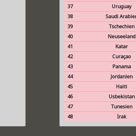
37
Uruguay
38
Saudi Arabie
39
Tschechien
40
Neuseeland
41
Katar
42
Curaçao
43
Panama
44
Jordanien
45
Haiti
46
Usbekistan
47
Tunesien
48
Irak