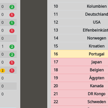
10
Kolumbien
0
2
11
Deutschland
0
1
12
USA
0
1
13
Elfenbeinküs
0
1
14
Norwegen
0
15
Kroatien
1
2
16
Portugal
0
2
17
Japan
0
1
18
Belgien
2
1
19
Ägypten
0
20
Kanada
0
21
DR Kongo
0
22
Schweden