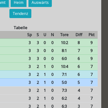
amt
Heim
Auswärts
Tendenz
Tabelle
Sp
S
U
N
Tore
Diff
Pkt
3
3
0
0
10:2
8
9
3
3
0
0
8:1
7
9
3
3
0
0
6:0
6
9
3
2
1
0
10:4
6
7
3
2
1
0
7:1
6
7
3
2
1
0
5:0
5
7
3
2
1
0
7:3
4
7
3
2
1
0
6:2
4
7
3
2
1
0
6:3
3
7