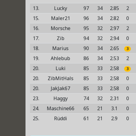
13.
Lucky
97
34
2.85
2
15.
Maler21
96
34
2.82
0
16.
Morsche
95
32
2.97
2
17.
Zib
94
32
2.94
0
18.
Marius
90
34
2.65
3
19.
Ahlebub
86
34
2.53
2
20.
Luki
85
33
2.58
3
20.
ZibMitHals
85
33
2.58
0
20.
JakJak67
85
33
2.58
0
23.
Haggy
74
32
2.31
0
24.
Maschine66
65
21
3.1
0
25.
Rüddi
61
21
2.9
0