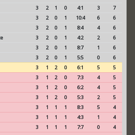
3
2
1
0
4:1
3
7
3
2
0
1
10:4
6
6
3
2
0
1
8:4
4
6
te
3
2
0
1
4:2
2
6
3
2
0
1
8:7
1
6
3
2
0
1
5:5
0
6
3
1
2
0
6:1
5
5
3
1
2
0
7:3
4
5
3
1
2
0
6:2
4
5
3
1
2
0
5:3
2
5
3
1
1
1
8:3
5
4
3
1
1
1
4:3
1
4
3
1
1
1
7:7
0
4