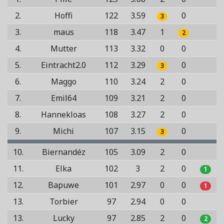
2.
Hoffi
122
3.59
0
3
3.
maus
118
3.47
1
2
4.
Mutter
113
3.32
0
0
5.
Eintracht2.0
112
3.29
0
3
6.
Maggo
110
3.24
2
0
7.
Emil64
109
3.21
2
0
8.
Hannekloas
108
3.27
2
0
9.
Michi
107
3.15
0
3
10.
Biernandéz
105
3.09
2
0
11.
Elka
102
3
2
0
1
12.
Bapuwe
101
2.97
0
0
1
13.
Torbier
97
2.94
0
0
13.
Lucky
97
2.85
2
0
2