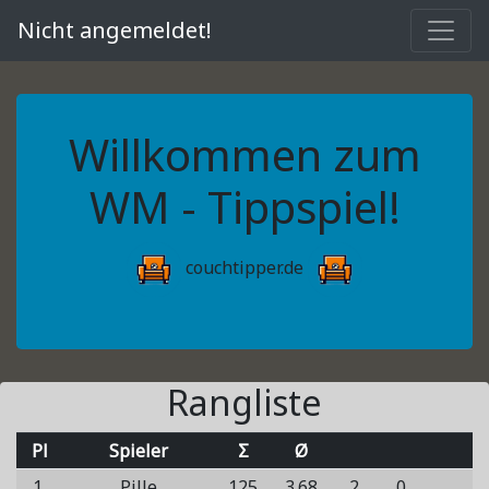
Nicht angemeldet!
Willkommen zum
WM - Tippspiel!
couchtipper.de
Rangliste
Pl
Spieler
Σ
Ø
1.
Pille
125
3.68
2
0