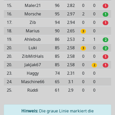
15.
Maler21
96
2.82
0
0
1
16.
Morsche
95
2.97
2
0
1
17.
Zib
94
2.94
0
0
1
18.
Marius
90
2.65
0
3
19.
Ahlebub
86
2.53
2
1
2
20.
Luki
85
2.58
0
3
2
20.
ZibMitHals
85
2.58
0
0
1
20.
JakJak67
85
2.58
0
2
1
23.
Haggy
74
2.31
0
0
24.
Maschine66
65
3.1
0
0
25.
Rüddi
61
2.9
0
0
Hinweis:
Die graue Linie markiert die